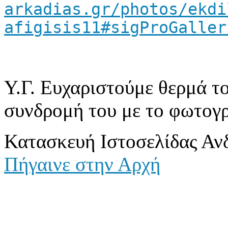
arkadias.gr/photos/ekdi
afigisis11#sigProGaller
Y.Γ. Ευχαριστούμε θερμά τ
συνδρομή του με το φωτογρ
Κατασκευή Ιστοσελίδας Αν
Πήγαινε στην Αρχή