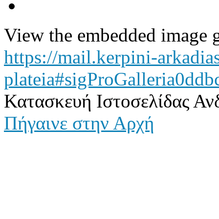
View the embedded image ga
https://mail.kerpini-arkadia
plateia#sigProGalleria0ddb
Κατασκευή Ιστοσελίδας Αν
Πήγαινε στην Αρχή