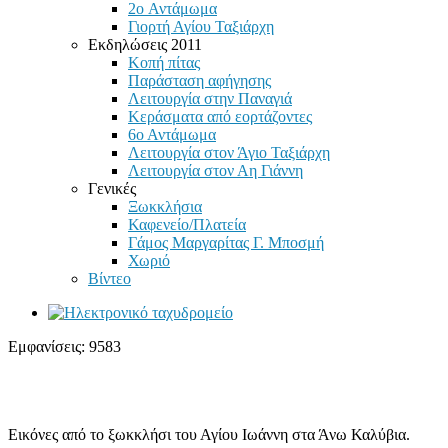
2o Αντάμωμα
Γιορτή Αγίου Ταξιάρχη
Εκδηλώσεις 2011
Κοπή πίτας
Παράσταση αφήγησης
Λειτουργία στην Παναγιά
Κεράσματα από εορτάζοντες
6ο Αντάμωμα
Λειτουργία στον Άγιο Ταξιάρχη
Λειτουργία στον Αη Γιάννη
Γενικές
Ξωκκλήσια
Καφενείο/Πλατεία
Γάμος Μαργαρίτας Γ. Μποσμή
Χωριό
Βίντεο
Εμφανίσεις: 9583
Εικόνες από το ξωκκλήσι του Αγίου Ιωάννη στα Άνω Καλύβια.